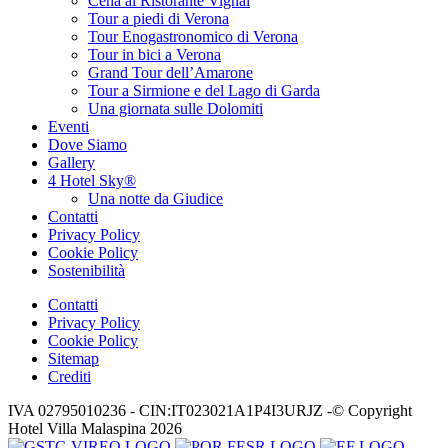
Cena al Ristorante Vignal
Tour a piedi di Verona
Tour Enogastronomico di Verona
Tour in bici a Verona
Grand Tour dell’Amarone
Tour a Sirmione e del Lago di Garda
Una giornata sulle Dolomiti
Eventi
Dove Siamo
Gallery
4 Hotel Sky®
Una notte da Giudice
Contatti
Privacy Policy
Cookie Policy
Sostenibilità
Contatti
Privacy Policy
Cookie Policy
Sitemap
Crediti
IVA 02795010236 - CIN:IT023021A1P4I3URJZ -© Copyright
Hotel Villa Malaspina 2026